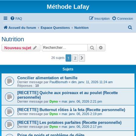
Méthode Lafay
FAQ
Inscription
Connexion
R
Accueil du forum
Espace Questions
Nutrition
e
Nutrition
c
Rechercher
Recherche avanc
Nouveau sujet
h
e
1
2
Suivant
26 sujets
r
Sujets
c
Concilier alimentation et famille
h
Dernier message par
PaulBismuth
«
dim. janv. 11, 2026 11:24 am
Réponses :
10
e
[RECETTE] Quiche aux poireaux et au poulet (Recette
r
personnelle)
Dernier message par
Dyno
«
mar. janv. 06, 2026 2:21 pm
[RECETTE] Butternut rôties à la feta (Recette personnelle)
Dernier message par
Dyno
«
mar. janv. 06, 2026 2:19 pm
[RECETTE] Les potatoes parfaites (Recette personnelle)
Dernier message par
Dyno
«
mar. janv. 06, 2026 2:17 pm
Prise de poids et problème de diète